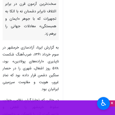
همدان-ایرنا- سوم خرداد، فراتر از
یک تقویم ورق‌خورده در تاریخ
دفاع مقدس، نقطه عطف بازگشت
«امید» به کالبد ملتی است که در
سخت‌ترین آزمون قرن در برابر
ائتلاف نابرابر دشمنان نه با اتکا به
تجهیزات که با جوهر «ایمان و
همبستگی» معادلات جهانی را
برهم زد.
به گزارش ایرنا، آزادسازی خرمشهر در
سوم خرداد ۱۳۶۱، ضرب‌آهنگ شکست
ناپذیری «اراده‌های پولادین» بود،
♿︎
×
۵۷۸ روز اشغال، شهری را در حصار
سنگین دشمن قرار داده بود که نمادِ