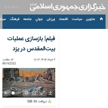
۱۶ مرداد ۱۴۰۵
عناوین‌
سیاست
اقتصاد
ورزش
جهان
جامعه
فرهنگ
سیاس
فیلم| بازسازی عملیات
بیت‌المقدس در یزد
۲ خرداد ۱۴۰۵، ۱۸:۱۷
کد مطلب:
86162322
Unmute
Settings
PIP
Enter
Download
دریافت
36 MB
fullscreen