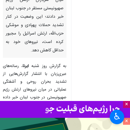
میان سربازان ارتش رژیم
صهیونیستی مستقر در جنوب لبنان
خبر دادند؛ این وضعیت در کنار
تشدید حملات پهپادی و موشکی
حزب‌الله، ارتش اسرائیل را مجبور
کرده است، نیروهای خود به
حداقل کاهش دهد.
به گزارش روز شنبه
ایرنا
، رسانه‌های
عبری‌زبان با انتشار گزارش‌هایی از
تشدید بحران روحی و آشفتگی
عملیاتی در میان نیروهای ارتش رژیم
صهیونیستی در جنوب لبنان خبر داده
×
و اذعان کردند که حملات مستمر و
پیچیده حزب‌الله، به‌ویژه در حوزه
♿︎
×
پهپادی، سربازان ارتش این رژیم را
دچار فرسایش روانی کرده است.