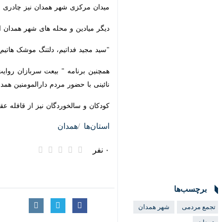
میدان مرکزی شهر همدان نیز چادری برای
دیگر میادین و محله های شهر همدان از ج
"سید مجید فداتیم، دلتنگ موشک هاتیم"
همچنین برنامه " بیعت سربازان روایت با 
حضور مردم دارالمومنین همدان برگزار ش
کودکان و سالخوردگان نیز از قافله عقب 
استان‌ها
همدان
۰ نفر
برچسب‌ها
تجمع مردمی
شهر همدان
همدان