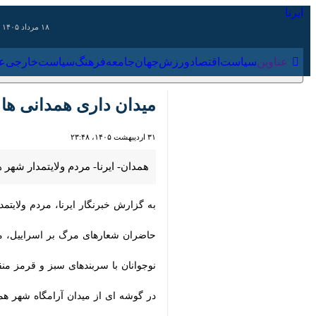
۱۸ مرداد ۱۴۰۵
عناوین‌
سیاست
اقتصاد
ورزش
جهان
جامعه
فرهنگ
سیاس
میدان‌ داری همدانی ها ب
۳۱ اردیبهشت ۱۴۰۵، ۲۳:۴۸
همدان- ایرنا- مردم ولایتمدار شهر 
به گزارش خبرنگار ایرنا، مردم ولایتمد
حاضران شعارهای مرگ بر اسراییل، مرگ ب
نوجوانان با سربندهای سبز و قرمز منقش 
در گوشه ای از میدان آرامگاه شهر همدان