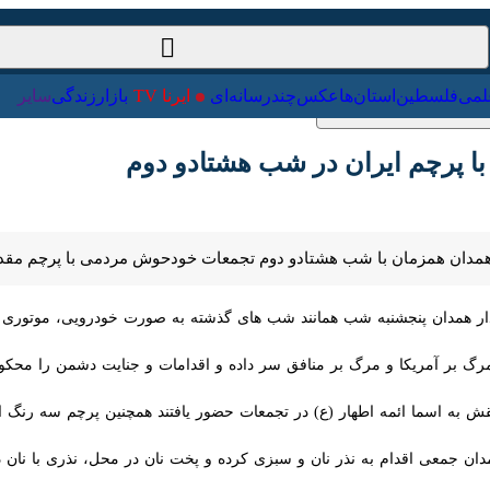
ت‌خارجی
علمی
فلسطین
استان‌ها
عکس
چندرسانه‌ای
ایرنا TV
با
ا پرچم ایران در شب هشتادو دوم
همدان همزمان با شب هشتادو دوم تجمعات خودحوش مردمی با پرچم مقدس جمه
ار همدان پنجشنبه شب همانند شب های گذشته به صورت خودرویی، موتوری و پیا
ر آمریکا و مرگ بر منافق سر داده و اقدامات و جنایت دشمن را محکوم کردند.
به اسما ائمه اطهار (ع) در تجمعات حضور یافتند همچنین پرچم سه رنگ ایران 
 جمعی اقدام به نذر نان و سبزی کرده و پخت نان در محل، نذری با نان داغ و ت