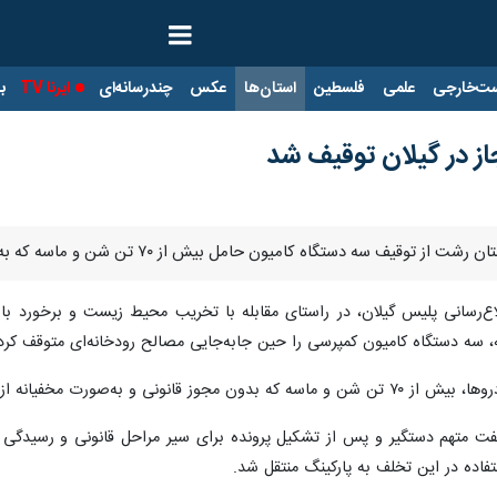
ت‌خارجی
علمی
فلسطین
استان‌ها
عکس
چندرسانه‌ای
ایرنا TV
با