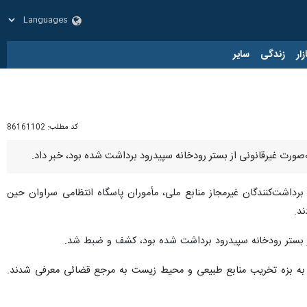
زار
زندگی
سایر
کد مطلب:
86161102