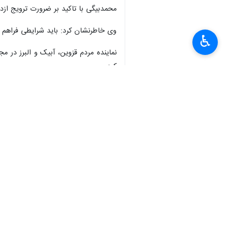
محمدبیگی با تاکید بر ضرورت ترویج ازدو
وی خاطرنشان کرد: باید شرایطی فراهم شو
♿︎
نماینده مردم قزوین، آبیک و البرز در 
کرد.
×
در پایان این مراسم از فعالان عرصه ازدو
استان‌ها
قزوین
۰ نفر
برچسب‌ها
مجلس شورای اسلامی
تسهیلات بانکی
فرزند آوری
استان قزوین