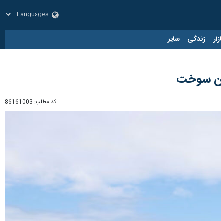
زار
زندگی
سایر
کد مطلب:
86161003