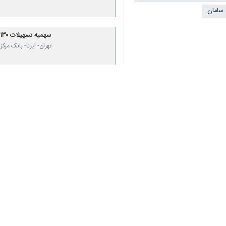
میزان چهار همت به بانک های عامل ملی
شده است: بانک مرکزی جمهوری اسلامی ا
ازدواج، فرزندآوری و ودیعه، خرید یا 
تعیین و ابلاغ شد.
اقتصاد
بانک و بیمه
۵ نفر