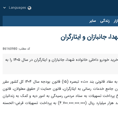
زار
زندگی
سایر
 جانبازان و ایثارگران
کد مطلب:
86160980