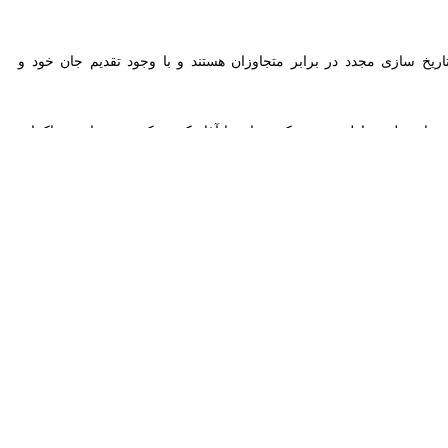
زی مجدد در برابر متجاوزان هستند و با وجود تقدیم جان خود و عزیزانشان
نبه ۹ اسفند ماه ۱۴۰۴ در حالی حوالی ساعت ۹:۴۰ صبح حملات گسترده‌ای علیه مناطقی در مرکز تهران را آغاز کردند که دور چهارم مذاکرات ایران و
تادگی نظام و ملت و رشادت نیروهای نظامی کشورمان دشمن زبون را در تحقق اهداف شوم
نشان داد و مذاکرات اسلام‌آباد را با تکرار خواسته‌های زیاده‌خواهانه به
سید محمد ابراهیم جنابان