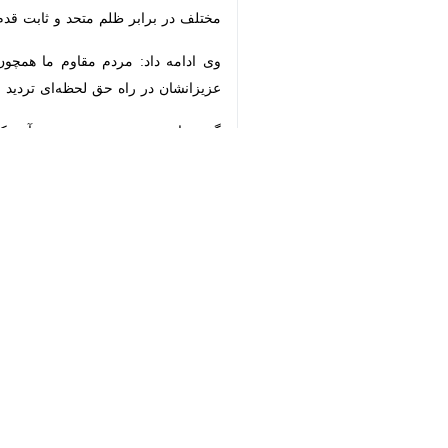
وی ادامه داد: مردم مقاوم ما همچون دو
در راه حق لحظه‌ای تردید نمی‌کنند.
♿︎
ایالات متحد
×
خود ناکام و زمین‌گیر کرد تا در نهایت 
شکست کشاند.
استان‌ها
قم
۱۱ نفر
برچسب‌ها
حوزه علميه
قم
طلاب
پروندهٔ خبری