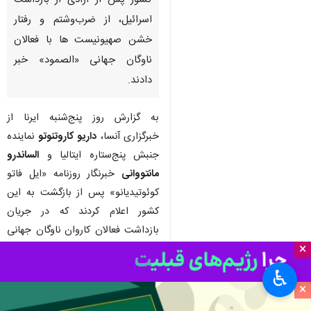
تهران-ایرنا- نماینده جنبش
پنج‌ستاره ایتالیا و یک خبرنگار این
کشور پس از آزادی از بازداشت
اسرائیل، از ضرب‌وشتم و رفتار
خشن صهیونیست ها با فعالان
ناوگان جهانی «الصمود» خبر
دادند.
به گزارش روز پنج‌شنبه ایرنا از
خبرگزاری آنسا،
داریو کاروتنوتو
نماینده
×
جنبش پنج‌ستاره ایتالیا و
الساندرو
♿︎
مانتووانی
خبرنگار روزنامه «ایل فاتو
×
کوئوتیدیانو» پس از بازگشت به این