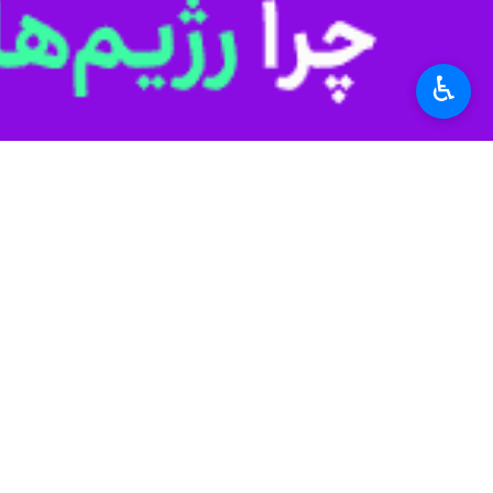
♿︎
تهران- ایرنا- وزیر امور خارجه در دیدا
به گزارش گروه سیاست خارجی ایرنا،
«م
«سید عباس عراقچی»
وزیر امورخارجه ایر
این دومین سفر وزیر کشور پاکستان به ته