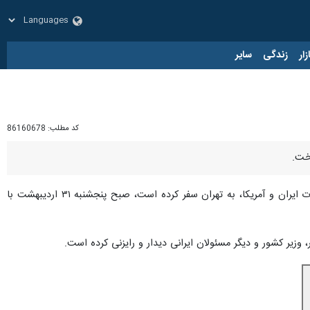
زار
زندگی
سایر
کد مطلب:
86160678