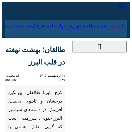
۱۶ مرداد ۱۴۰۵
عناوین‌
سیاست
اقتصاد
ورزش
جهان
جامعه
فرهنگ
سیا
طالقان؛ بهشت نهفته
در قلب البرز
۳۱ اردیبهشت ۱۴۰۵،
کد مطلب:
86160655
۱۰:۵۷
کرج - ایرنا- طالقان، این نگین
درخشان و تابلوی بی‌بدیل
آفرینش در دامنه‌های سرسبز
البرز جنوبی، سرزمینی است که
گویی نقاش هستی با قلم‌موی