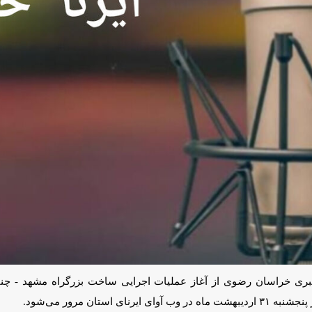
nmute
Mute
Settings
PIP