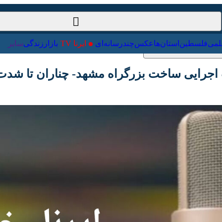
ت‌خارجی
علمی
فلسطین
استان‌ها
عکس
چندرسانه‌ای
ایرنا TV
با
اجرایی ساخت بزرگراه مشهد- چناران تا شدت بارش
Pause
Play
00:00