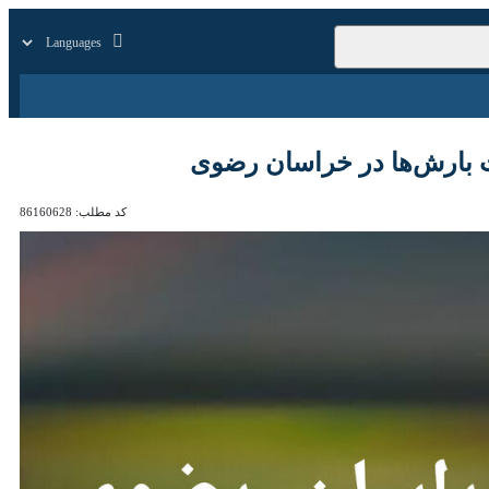
زار
زندگی
سایر
‌ها در خراسان رضوی
کد مطلب:
86160628