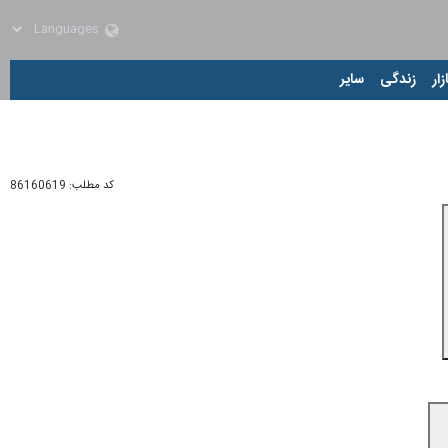
زار
زندگی
سایر
کد مطلب:
86160619