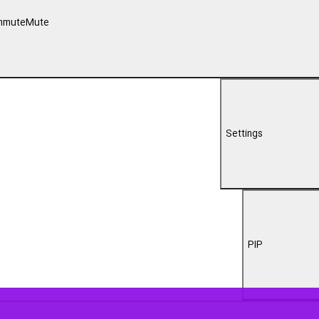
00:00
لوم پزشکی یزد شهید صدوقی یزد با اشاره به جایگاه ممتاز استان در زمینه اه
مر دانشگاه و مشارکت فعال مردم است.