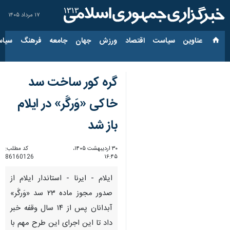
۱۷ مرداد ۱۴۰۵
عناوین‌
سیاست
اقتصاد
ورزش
جهان
جامعه
فرهنگ
سیاس
گره کور ساخت سد
خاکی «وَرگَر» در ایلام
باز شد
۳۰ اردیبهشت ۱۴۰۵،
کد مطلب:
86160126
۱۶:۴۵
ایلام - ایرنا - استاندار ایلام از
صدور مجوز ماده ۲۳ سد «وَرگَر»
آبدانان پس از ۱۴ سال وقفه خبر
داد تا این اجرای این طرح مهم با