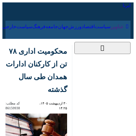
۱۵ مرداد ۱۴۰۵
عناوین‌
سیاست
اقتصاد
ورزش
جهان
جامعه
فرهنگ
سیا
محکومیت اداری ۷۸
تن از کارکنان ادارات
همدان طی سال
گذشته
۳۰ اردیبهشت ۱۴۰۵،
کد مطلب:
86159938
۱۴:۲۵