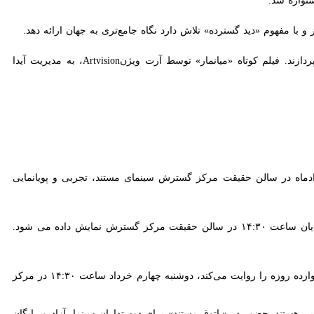
حبیب دهقان نسب، حسین پور کریمی، ریحانه رضی، مهدی صباغی و بردیا دلیری در این اثر به ایفای نقش می‌پردازند. فیلم کوتاه «میانمار» توسط آرت‌ ویژنArtvision، به مدیریت آیدا تبیانیان به
مینا قاسمی زواره) دوشنبه چهارم خردادماه در سالن حقیقت مرکز گسترش سینمای مستند، تجربی و پویانمایی روی پرده
در ادامه برنامه‌های هفتگی «پاتوق مستند»، امروز چهارشنبه ۳۰ اردیبهشت ماه مستند بلند «راش» ساخته نیما مهدیان ساعت ۱۴:۳۰ در سالن حقیقت مرکز گسترش نمایش داده می شود. «راش»
«کد ۷۰۰» ساخته مینا قاسمی زواره که زندگی امیرحسین یکی از قربانیان جوان حمله اسرائیل به ایران در جنگ دوازده روزه را روایت می‌کند، دوشنبه چهارم خرداد ساعت ۱۴:۳۰ در مرکز گسترش
 و پویانمایی هستند. حضور در «پاتوق مستند» برای دوستداران سینما، آزاد و رایگان