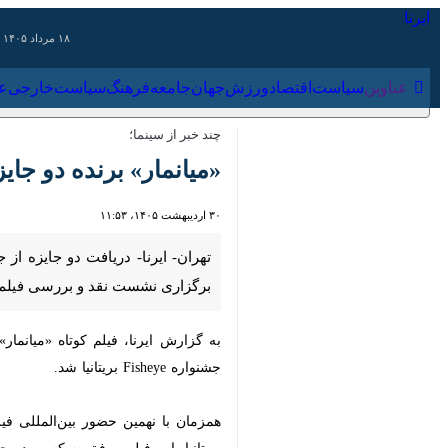
۱۸ مرداد ۱۴۰۵
عناوین‌
سیاست
اقتصاد
ورزش
جهان
جامعه
فرهنگ
سیاس
چند خبر از سینما؛
«میانمار» برنده دو جایزه
۳۰ اردیبهشت ۱۴۰۵، ۱۱:۵۳
نقد و بررسی فیلم سینمایی «شکار حلزو
به گزارش ایرنا، فیلم کوتاه «میانمار» 
Fisheye بریتانیا شد.
بریتانیا، این فیلم موفق به کسب دو جایزه