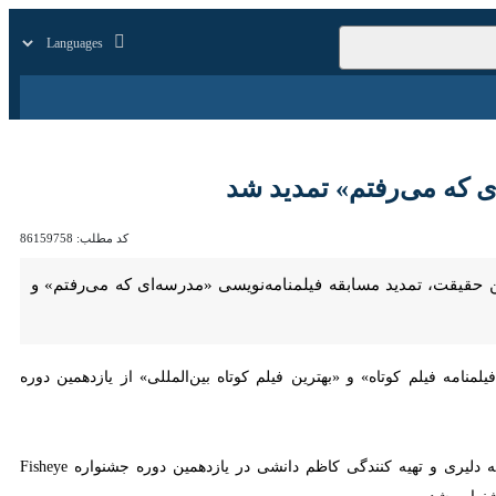
زار
زندگی
سایر
ه می‌رفتم» تمدید شد
کد مطلب:
86159758
واره فیلم بریتانیا برای «میانمار»، اکران «راش» و «کد ۷۰۰» در سالن حقیقت، تمدید مسابقه فیلمنامه‌نویسی «مدرسه‌ای که می‌رفتم» و برگزاری نشست
 فیلم کوتاه» و «بهترین فیلم کوتاه بین‌المللی» از یازدهمین دوره جشنواره
همزمان با نهمین حضور بین‌المللی فیلم «میانمار» با عنوان بین‌المللی «Myanmar» به نویسندگی و کارگردانی حنانه دلیری و تهیه کنندگی کاظم دانشی در یازدهمین دوره جشنواره Fisheye
ره شد.