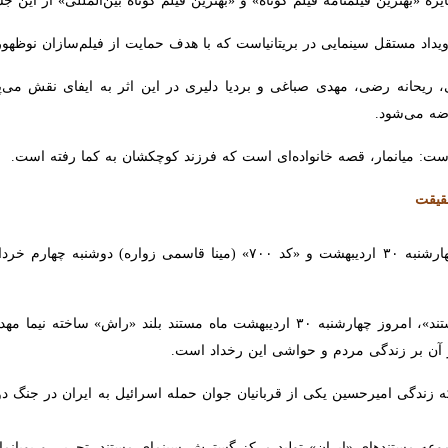
ت: میانمار، قصه خانواده‌ای است که فرزند کوچکشان به کما رفته است.
مستند «راش» (نیما مهدیان) امروز چهارشنبه ۳۰ اردیبهشت و «کد ۷۰۰» (
زندگی مردم و حواشی این رخداد است.
راش» و «کد ۷۰۰» از مجموعه مستندهای «ایران» تولید مرکز گسترش سینمای مستند، تجربی