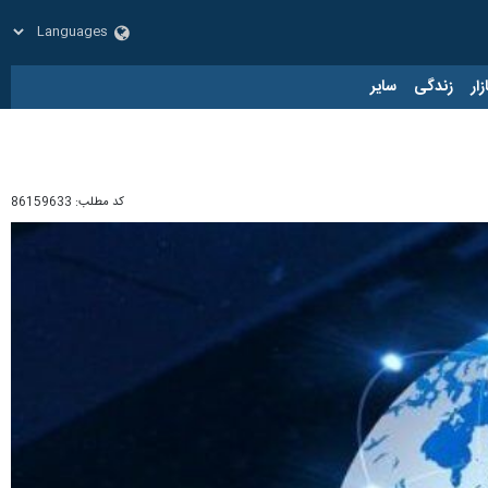
زار
زندگی
سایر
کد مطلب:
86159633