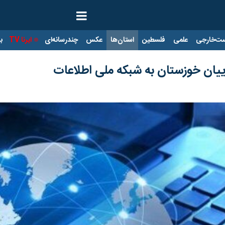
ت‌خارجی
علمی
فلسطین
استان‌ها
عکس
چندرسانه‌ای
ایرنا TV
با