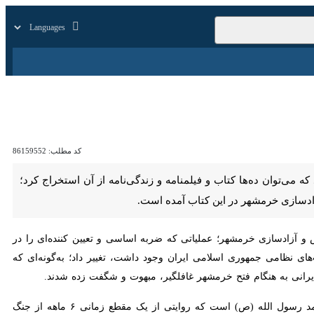
زار
زندگی
سایر
کد مطلب:
86159552