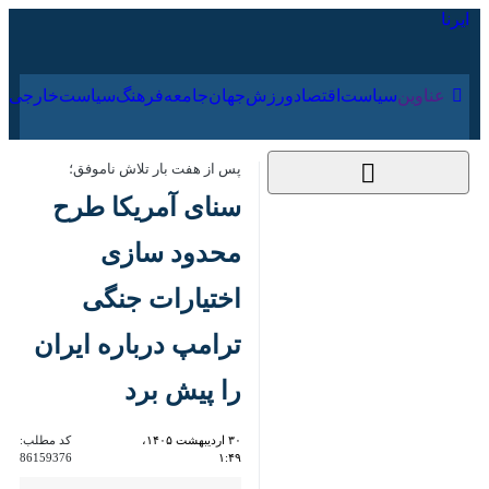
۱۸ مرداد ۱۴۰۵
عناوین‌
سیاست
اقتصاد
ورزش
جهان
جامعه
فرهنگ
پس از هفت بار تلاش ناموفق؛
سنای آمریکا طرح
محدود سازی اختیارات
جنگی ترامپ درباره
ایران را پیش برد
۳۰ اردیبهشت ۱۴۰۵،
کد مطلب:
86159376
۱:۴۹
نیویورک - ایرنا - مجلس سنای
آمریکا برای نخستین‌بار پس از