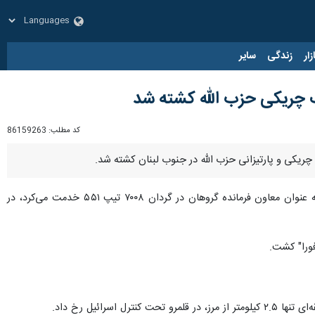
زار
زندگی
سایر
گ چریکی حزب الله کشته شد
کد مطلب:
86159263