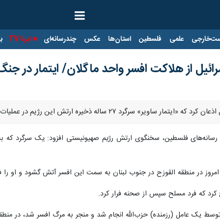
ت‌خارجی
علمی
فلسطین
استان‌ها
عکس
چندرسانه‌ای
ایرنا TV
با
ئیل از هلاکت افسر واحد ماگلان/ ایتمار در جن