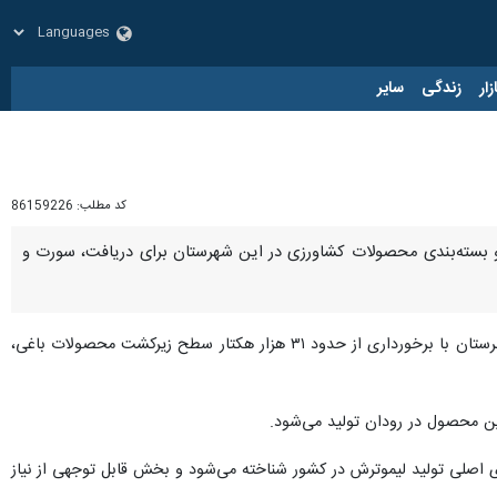
زار
زندگی
سایر
کد مطلب:
86159226