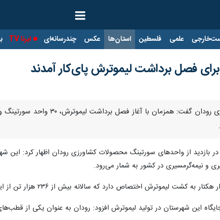
ت‌خارجی
علمی
فلسطین
استان‌ها
عکس
چندرسانه‌ای
ایرنا TV
با