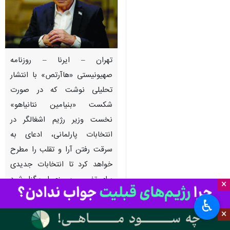
تهران – ایرنا – روزنامه
صهیونیستی «هاآرتص» با انتشار
تحلیلی نوشت که در صورت
شکست «بنیامین نتانیاهو»
نخست وزیر رژیم اشغالگر در
انتخابات پارلمانی، ادعای به
سرقت رفتن آرا و تقلب را مطرح
خواهد کرد تا انتخابات جدیدی
برای تضمین پیروزی او برگزار شود
×
و در کابینه جدید، پسرش یائیر را
♿︎
به عنوان وزیر معرفی کند.
×