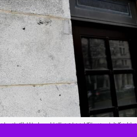
 در ادامه کارزار فرسوده و ناکارامد دولت دونالد ترامپ برای فشار اقتصادی علیه