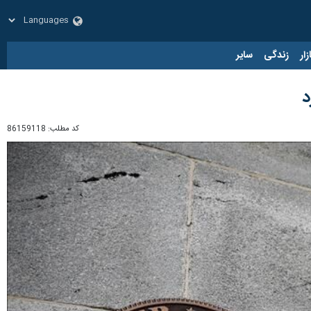
زار
زندگی
سایر
د
کد مطلب:
86159118