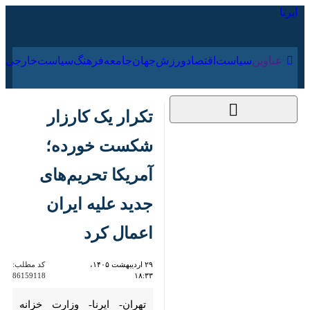
۱۸ مرداد ۱۴۰۵
عناوین‌
سیاست
اقتصاد
ورزش
جهان
جامعه
فرهنگ
تکرار یک کارزار شکست
خورده؛ آمریکا
تحریم‌های جدید علیه
ایران اعمال کرد
۲۹ اردیبهشت ۱۴۰۵،
کد مطلب:
86159118
۱۸:۳۳
تهران- ایرنا- وزارت خزانه داری
آمریکا در ادامه کارزار فرسوده و