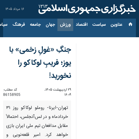
۱۶ مرداد ۱۴۰۵
عناوین‌
سیاست
اقتصاد
ورزش
جهان
جامعه
فرهنگ
سیاس
جنگِ «غولِ زخمی» با
یوز؛ فریبِ لوکاکو را
نخورید!
۲۹ اردیبهشت ۱۴۰۵،
کد مطلب:
86158905
۱۶:۰۹
تهران-ایرنا- روملو لوکاکو روز ۳۱
خردادماه و در لس‌آنجلس، احتمالاً
مقابل مدافعان تیم ملی ایران بازی
خواهد کرد. امیر قلعه‌نویی و