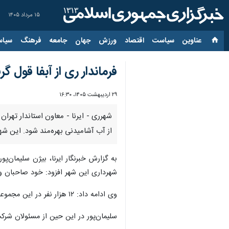
۱۵ مرداد ۱۴۰۵
عناوین‌
سیاست
اقتصاد
ورزش
جهان
جامعه
فرهنگ
سیاس
فرماندار ری از آبفا قول گرفت؛ ١٢ هزار نیروی شهرک صنعتی کهریزک صاحب آب آش
۲۹ اردیبهشت ۱۴۰۵، ۱۶:۳۰
شهرری - ایرنا - معاون استاندار تهرا
از آب آشامیدنی بهره‌مند شود. این شهرک صنعتی 
به گزارش خبرنگار ایرنا، بیژن سلیمان‌
شهرداری این شهر افزود: خود صاحبان وا
وی ادامه داد: ١٢ هزار نفر در این مجموعه صنعتی در حال کار و امرار معاش هستند و نمی توان به آنها خدمات نداد باید از آب آشامیدنی و دیگر زیرساخت ها بهره‌مند شوند.
سلیمان‌پور در این حین از مسئولان شرک