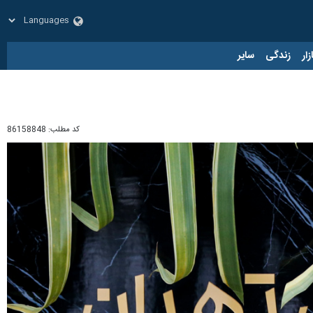
زار
زندگی
سایر
کد مطلب:
86158848