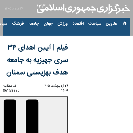
۱۷ مرداد ۱۴۰۵
عناوین‌
سیاست
اقتصاد
ورزش
جهان
جامعه
فرهنگ
سیاس
فیلم | آیین اهدای ۳۴
سری جهیزیه به جامعه
هدف بهزیستی سمنان
۲۹ اردیبهشت ۱۴۰۵،
کد مطلب:
86158835
۱۵:۰۹
00:00
0:00
Unmute
Settings
PIP
Enter
Download