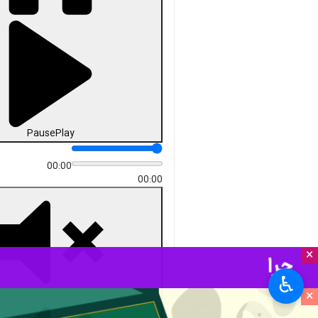
دریافت
49 MB
fullscreen
سمنان - ایرنا - ۳۴ سری جهیزیه
به جامعه هدف بهزیستی سمنان با
حضور حمید قلی‌پور دستیار
مسوولیت اجتماعی رییس سازمان
بهزیستی کشور،
حجت‌الاسلام‌والمسلمین مرتضی
مطیعی نماینده ولی‌فقیه در استان
و امام جمعه سمنان، محمد
نسیمی مدیرکل بهزیستی و
مسوولان استانی اهدا و از خیران
و داوطلبان قدردانی شد.
×
استان‌ها
سمنان
♿︎
×
۲ نفر