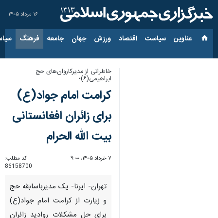
۱۶ مرداد ۱۴۰۵
عناوین‌
سیاست
اقتصاد
ورزش
جهان
جامعه
فرهنگ
سیاس
خاطراتی از مدیرکاروان‌های حج
ابراهیمی(۶)؛
کرامت امام جواد(ع)
برای زائران افغانستانی
بیت الله الحرام
۷ خرداد ۱۴۰۵، ۹:۰۰
کد مطلب:
86158700
تهران- ایرنا- یک مدیرباسابقه حج
و زیارت از کرامت امام جواد(ع)
برای حل مشکلات روادید زائران