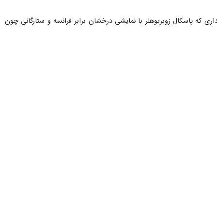
ر سال ۲۰۰۶، نخستین کلین‌شیتش را ثبت کرد. دیداری که پاسکال زوبربوهلر با نمایشی درخشان برابر فرانسه و ستارگانی چون