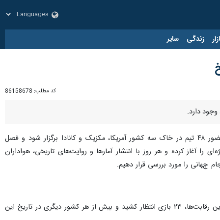
زار
زندگی
سایر
کد مطلب:
86158678
به گزارش ایرنا، تنها ۲۳ روز تا آغاز بزرگ‌ترین دوره تاریخ جام جهانی باقی مانده است. تورنمنتی که قرار است با حضور ۴۸ تیم در خاک سه کشور آمریکا، مکزیک و کانادا برگزار شود و فصل
حریریه ورزشی ایرنا در آستانه شروع جام جهانی ۲۰۲۶، شمارش معکوس ویژه‌ای را آغاز کرده و هر روز با انتشار آمارها و روایت‌های تاریخی، هواداران
امروز به عملکرد تاریخی تیم ملی سوئیس در جام جهانی می‌پردازیم. تیمی که برای ثبت نخستین کلین‌شیت خود در این رقابت‌ها، ۲۳ بازی انتظار کشید و بیش از هر کشور دیگری در تاریخ این