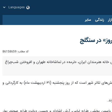
زار
زندگی
سایر
وز» در سنگلج
کد مطلب:
86158659