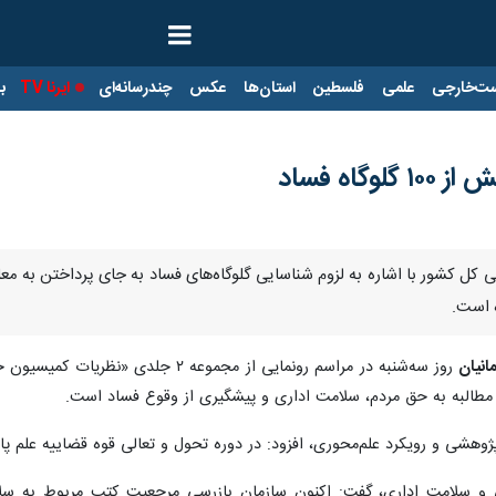
ت‌خارجی
علمی
فلسطین
استان‌ها
عکس
چندرسانه‌ای
ایرنا TV
با
اه فساد