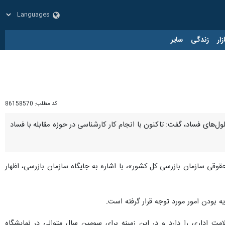
زار
زندگی
سایر
کد مطلب:
86158570