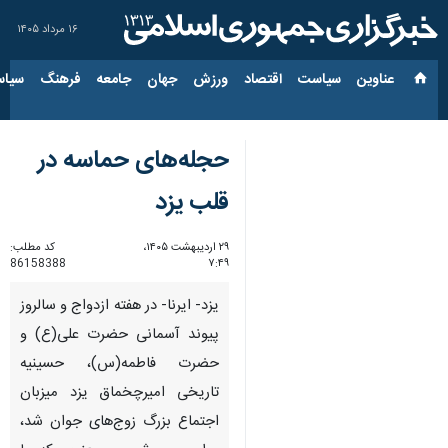
۱۶ مرداد ۱۴۰۵
عناوین‌
سیاست
اقتصاد
ورزش
جهان
جامعه
فرهنگ
سیاس
حجله‌های حماسه در
قلب یزد
۲۹ اردیبهشت ۱۴۰۵،
کد مطلب:
86158388
۷:۴۹
یزد- ایرنا- در هفته ازدواج و سالروز
پیوند آسمانی حضرت علی(ع) و
حضرت فاطمه(س)، حسینیه
تاریخی امیرچخماق یزد میزبان
اجتماع بزرگ زوج‌های جوان شد،