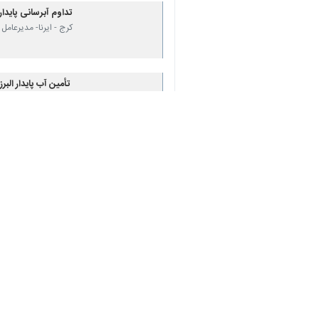
تداوم آبرسانی پایدار
کرج - ایرنا- مدیرعامل
♿︎
تأمین آب پایدار البر
×
کرج - ایرنا- مدیرعامل
نظر شما
*
لطفا متن تصویر را در جعبه متن وارد کنید