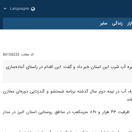
زار
زندگی
سایر
کد مطلب:
86158232
برز از شستشو و گندزدایی ۵۵۷ هزار مترمکعب از مخازن ذخیره آب شرب این استان خبر داد و گفت: این اقدام در راستای آماده‌سازی
صرف آب در نیمه دوم سال گذشته برنامه شستشو و گندزدایی دوره‌ای مخازن
شد.
وی افزود: در زمان حاضر ۱۰۷ مخزن ذخیره آب با ظرفیت ۵۱۴ هزار و ۶۰ مترمکعب در مناطق شهری و ۱۷۱ مخزن با ظرفیت ۴۳ هزار و ۸۶۰ مترمکعب در مناطق روستایی استان البرز در مدار