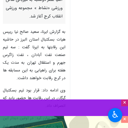
آسیا عصر دوشنبه به میزبانی سالن
ورزشی «نشاط » مجموعه ورزشی
انقلاب کرج آغاز شد.
به گزارش ایرنا، سعید صالح نیا رییس
هیات بسکتبال استان البرز در حاشیه
این رقابتها به ایرنا گفت : سه تیم
صنعت نفت آبادان ، نفت زاگرس
جهرم و استقلال تهران به مدت یک
هفته برای راهیابی به این مسابقه ها
در کرج رقابت خواهند داشت.
وی ادامه داد: قرار بود تیم بسکتبال
گرگان در این رقابت ها حضور یابد که
×
انصراف داد.
♿︎
صالح نیا بیان کرد: در اولین دیدار این
×
رقابتها ، تیم صنعت نفت آبادان بر تیم