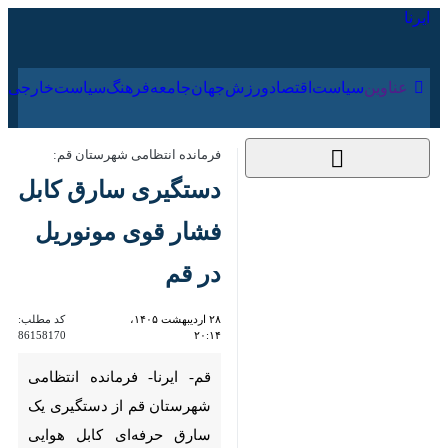
۱۸ مرداد ۱۴۰۵
عناوین‌
سیاست
اقتصاد
ورزش
جهان
جامعه
فرهنگ
سیا
فرمانده انتظامی شهرستان قم:
دستگیری سارق کابل
فشار قوی مونوریل در
قم
۲۸ اردیبهشت ۱۴۰۵،
کد مطلب:
86158170
۲۰:۱۴