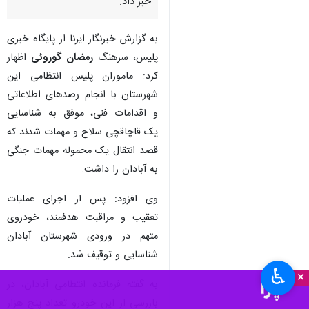
خبر داد.
به گزارش خبرنگار ایرنا از پایگاه خبری
پلیس، سرهنگ
رمضان گوروئی
اظهار
کرد: ماموران پلیس انتظامی این
شهرستان با انجام رصدهای اطلاعاتی
و اقدامات فنی، موفق به شناسایی
یک قاچاقچی سلاح و مهمات شدند که
قصد انتقال یک محموله مهمات جنگی
به آبادان را داشت.
وی افزود: پس از اجرای عملیات
تعقیب و مراقبت هدفمند، خودروی
متهم در ورودی شهرستان آبادان
شناسایی و توقیف شد.
♿︎
×
به گفته فرمانده انتظامی آبادان، در
بازرسی از این خودرو تعداد پنج هزار