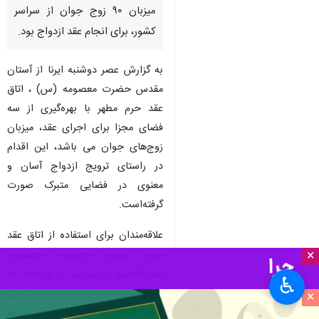
قم - ایرنا - اتاق عقد حرم مطهر
حضرت فاطمه معصومه سلام الله
علیها در سالروز ازدواج حضرت
علی(ع) و حضرت زهرا(س)،
میزبان ۹۰ زوج جوان از سراسر
کشور، برای انجام عقد ازدواج بود.
به گزارش عصر دوشنبه ایرنا از آستان
مقدس حضرت معصومه (س) ، اتاق
عقد حرم مطهر با بهره‌گیری از سه
فضای مجزا برای اجرای عقد، میزبان
زوج‌های جوان می باشد، این اقدام
×
در راستای ترویج ازدواج آسان و
♿︎
معنوی در فضایی متبرک صورت
×
گرفته‌است.