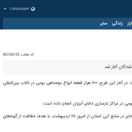
زار
زندگی
سایر
کد مطلب:
86158133