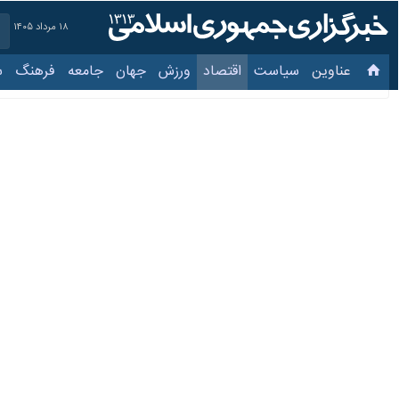
۱۸ مرداد ۱۴۰۵
عناوین‌
سیاست
اقتصاد
ورزش
جهان
جامعه
فرهنگ
سیاس
در نشست کارشناسی مطرح شد
بیمه؛ ابزاری برای اعمال ح
۲۸ اردیبهشت ۱۴۰۵، ۱۸:۱۷
هزار کشتی عبوری، به ایران در انرژی
به گزارش ایرنا، از زمانی که مدیریت ه
خدمات ایمنی و... کسب کند؛ مطرح و م
برخی کارشناسان معتقدند درآمدزایی به
روابط عمومی اندیشکده حکمرانی هوشمند 