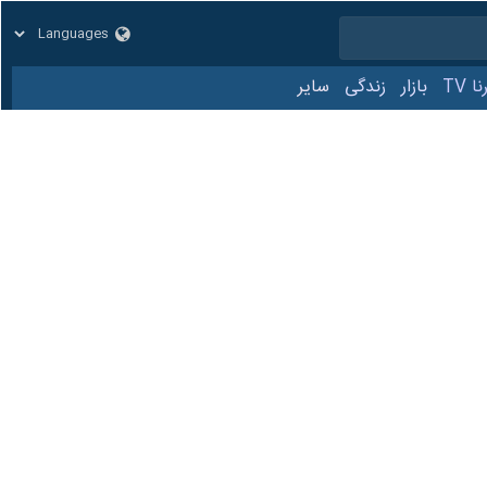
زار
زندگی
سایر
کد مطلب:
86158120
تهران- ایرنا- رئیس اندیشکده حکمرانی هوشمند با اشاره به امکان ارائه بیمه به محموله‌های دریایی در خلیج فارس، گفت: آثار جانبی بیمه محموله‌های دریایی از جمله دسترسی به اطلاعات ۴۰
یی که ایران می‌تواند با ساز و کار عوارض، بیمه، هزینه‌های زیست‌محیطی،
ان بر این منطقه مطابق با ساز و کارهای بین‌المللی است. در همین خصوص
درباره موضوع بیمه به عنوان یکی از ابزارهای این اعمال حاکمیت و البته