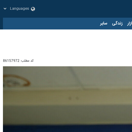
زار
زندگی
سایر
کد مطلب:
86157972