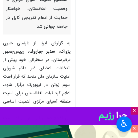
تهران- ایرنا- رییس‌جمهور
قرقیزستان با تاکید بر پیوند
مستقیم امنیت آسیای مرکزی با
وضعیت افغانستان، خواستار
حمایت از ادغام تدریجی کابل در
جامعه جهانی شد.
به گزارش ایرنا از تارنمای خبری
پژواک،
سدیر جباروف
، رییس‌جمهور
قرقیزستان، در سخنرانی خود پیش از
×
انتخابات اعضای غیر دائم شورای
امنیت سازمان ملل متحد که قرار است
♿︎
سوم ژوئن در نیویورک برگزار شود،
×
اعلام کرد ثبات افغانستان برای امنیت