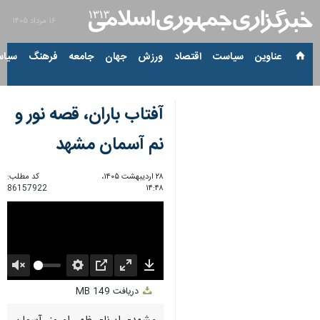
۱۶ مرداد ۱۴۰۵
عناوین‌
سیاست
اقتصاد
ورزش
جهان
جامعه
فرهنگ
سیاس
آفتاب باران، ‌قصه نور و
نم آسمان مشهد
۲۸ اردیبهشت ۱۴۰۵،
کد مطلب:
86157922
۱۴:۴۸
Unmute
Settings
PIP
Enter
Download
دریافت
149 MB
fullscreen