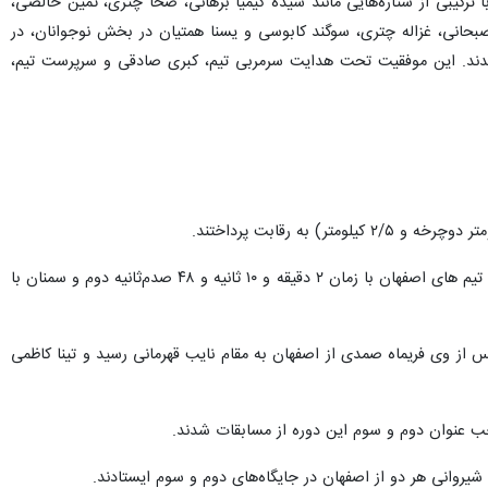
ی نونهالان و نوجوانان سمنان با ترکیبی از ستاره‌هایی مانند سیده کیمیا برهانی، ضحا چتری، ثمین خالصی،
ا صبحانی، غزاله چتری، سوگند کابوسی و یسنا همتیان در بخش نوجوانان، در
شدند. این موفقیت تحت هدایت سرمربی تیم، کبری صادقی و سرپرست تیم،