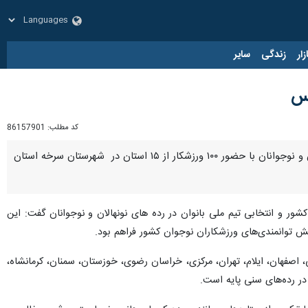
زار
زندگی
سایر
کس
کد مطلب:
86157901
سمنان - ایرنا - مسابقات ترای‌اتلون(سه گانه) منقطع قهرمانی کشور و انتخابی تیم ملی بانوان در رده های نونهالان و نوجوانان با حضور ۱۰۰ ورزشکار از ۱۵ استان در شهرستان سرخه استان
شور و انتخابی تیم ملی بانوان در رده های نونهالان و نوجوانان گفت: این
ایش توانمندی‌های ورزشکاران نوجوان کشور فراهم بود.
ضور ۱۵ استان، آذربایجان شرقی، آذربایجان غربی، اصفهان، ایلام، تهران، مرکزی، خراسان رضوی، خوزستان، سمنان، کرمانشاه،
در رده‌های سنی پایه است.