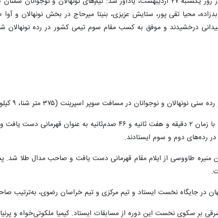
وی با اشاره به برگزاری این رقابت ها در روز یکشنبه ۲۷ اردیبهشت، یادآور شد: تیم‌ها
 عابدزاده، محیا تقی پور، ستایش عزیزی، بنیتا میرحاج در بخش نونهالان و آو
میدانی درخشیدند و موفق به کسب مقام سوم تیمی کشور در رده نونهالان 