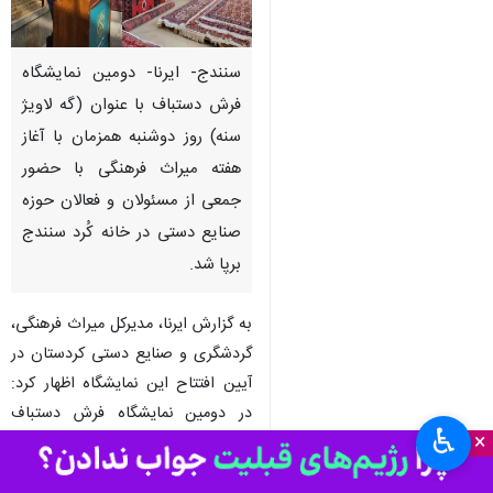
سنندج- ایرنا- دومین نمایشگاه
فرش دستباف با عنوان (گه لاویژ
سنه) روز دوشنبه همزمان با آغاز
هفته میراث فرهنگی با حضور
جمعی از مسئولان و فعالان حوزه
صنایع دستی در خانه کُرد سنندج
برپا شد.
به گزارش ایرنا، مدیرکل میراث فرهنگی،
گردشگری و صنایع دستی کردستان در
آیین افتتاح این نمایشگاه اظهار کرد:
در دومین نمایشگاه فرش دستباف
♿︎
×
"گه‌لاویژ سنه" آثار و تولیدات
هنرمندان، بافندگان و فعالان حوزه