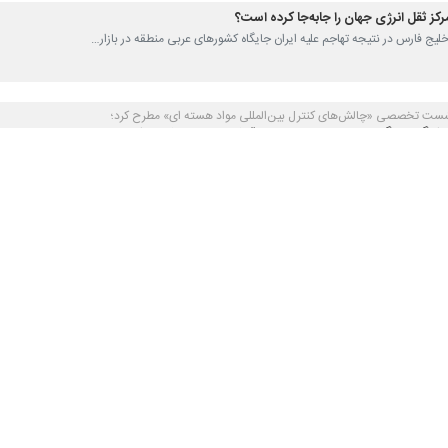
 مرکز ثقل انرژی جهان را جابه‌جا کرده است؟
ر خلیج فارس در نتیجه تهاجم علیه ایران جایگاه کشورهای عربی منطقه در بازار…
ست تخصصی «چالش‌های کنترل بین‌المللی مواد هسته ای» مطرح کرد؛
شنگتن؛ چگونه حقوق هسته‌ای ایران قربانی روابط سیاسی شد؟
سویان، دیپلمات پیشین ایرانی می‌گوید: «تجربه ایران، پرسش‌های جدی درباره…
 تحریم‌شده از خط محاصره آمریکا علیه ایران عبور کردند
ت «تنکر ترکرز» گزارش داد که در روزهای گذشته سه نفتکش خالی از محموله که…