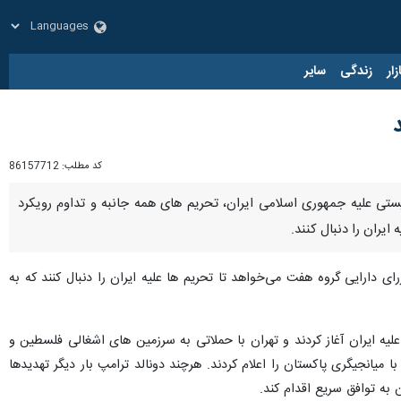
زار
زندگی
سایر
کد مطلب:
86157712
ستی علیه جمهوری اسلامی ایران، تحریم های همه جانبه و تداوم رویکرد
ران را دنبال کنند.
ای دارایی گروه هفت می‌خواهد تا تحریم ها علیه ایران را دنبال کنند که به
ی است که آمریکا و رژیم اسرائیل در تاریخ ۲۸ فوریه (۹ اسفند ۱۴۰۴) حملات نظامی علیه ایران آغاز کردند و تهران با حملاتی به سرزمین های اشغالی فلسطین و
خ داد؛ واشنگتن و تهران در ۸ آوریل (۱۹ فروردین) آتش‌بس موقت با میانجیگری پاکستان را اعلام کردند. هرچند دونالد ترامپ بار دیگر تهدیدها
به توافق سریع اقدام کند.