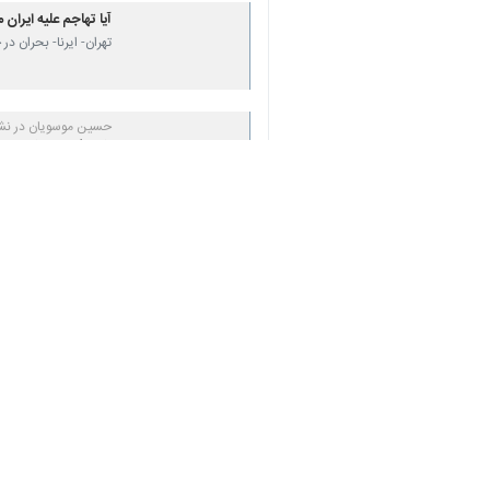
آیا تهاجم علیه ایران
تهران- ایرنا- بحران د
حسین موسویان در نش
پارادوکس سیاست وا
تهران-ایرنا- حسین مو
تنکر ترکرز: سه نفتکش
تهران- ایرنا- وب‌سای
نظر شما