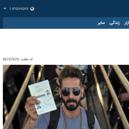
زار
زندگی
سایر
کد مطلب:
86157670