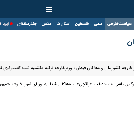
ت‌خارجی
علمی
فلسطین
استان‌ها
عکس
چندرسانه‌ای
ایرنا TV
با
ان
 خارجه کشورمان و «هاکان فیدان» وزیرخارجه ترکیه یکشنبه شب گفت‌وگوی تلف
گوی تلفنی «سیدعباس عراقچی» و «هاکان فیدان» وزرای امور خارجه جمهوری 