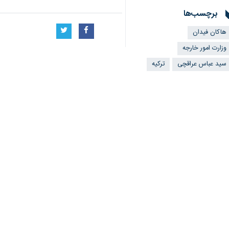
برچسب‌ها
هاکان فیدان
وزارت امور خارجه
سید عباس عراقچی
ترکیه
اخبار مرتبط
گفت‌وگوی تلفنی وزرا
تهران - ایرنا- «سید ع
رایزنی عراقچی با وز
تهران - ایرنا - وزیر 
رایزنی تلفنی عراقچی