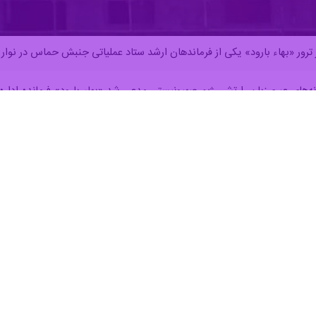
ترور «بهاء بارود» یکی از فرماندهان ارشد ستاد عملیاتی جنبش حماس در نوار غ
سانه‌های عبری‌زبان، ارتش رژیم صهیونیستی مدعی شد «بهاء بارود» فرمانده اد
انده گردان عزالدین القسام به همراه همسر و دخترش و تعدادی از مردمان ف
بیانیه‌ای، شهادت الحداد به همراه خانواده و شماری از غیرنظامیان در حمله 
است؛ جنایاتی که از غزه تا کرانه باختری و مسجدالاقصی ادامه دارد.
هان مقاومت، نه‌تنها موجب تضعیف جبهه مقاومت نمی‌شود، بلکه عزم، پایداری
 هم با انتشار بیانیه ای اقدام تروریستی رژیم سفاک صهیونیستی در ترور «عز