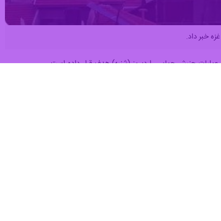
زه خبر داد.
اره عملیات جنبش حماس را دیروز (شنبه) هدف قرار داده است.
لسطین در پی یک عملیات ترور بزدلانه توسط دشمن صهیونیستی در مرکز شهر
رژیم صهیونیستی به غزه را تبریک و تسلیت گفت و افزود: این ترور بخشی از
 و روحیه مبارزه را در میان نیروهای مقاومت فلسطین و محور جهاد افزایش
الدین حداد» فرمانده کل گردان های قسام را به شدت محکوم کرد.