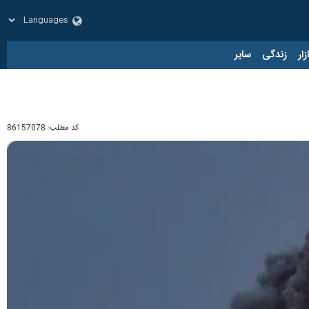
زار
زندگی
سایر
کد مطلب:
86157078