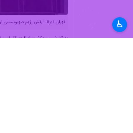
♿︎
تهران-ایرنا- ارتش رژیم صهیونیستی از 
به گزارش روز یکشنبه ایرنا به نقل از ر
اخیرا عزالدین الحداد (ابو صهیب) فرم
غزه به شهادت رسیدند.
امروز «سید عبدالملک الحوثی» با صدور 
جنایات مستمر اسرائیل علیه ملت فلسطین 
رهبر انصارالله تأکید کرد ترور فرماند
می‌دهد.
وزارت امور خارجه جمهوری اسلامی ایران
جهان
آسیای غربی